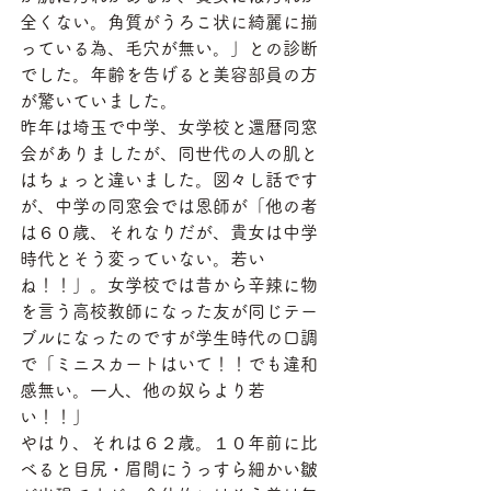
全くない。角質がうろこ状に綺麗に揃
っている為、毛穴が無い。」との診断
でした。年齢を告げると美容部員の方
が驚いていました。
昨年は埼玉で中学、女学校と還暦同窓
会がありましたが、同世代の人の肌と
はちょっと違いました。図々し話です
が、中学の同窓会では恩師が「他の者
は６０歳、それなりだが、貴女は中学
時代とそう変っていない。若い
ね！！」。女学校では昔から辛辣に物
を言う高校教師になった友が同じテー
ブルになったのですが学生時代の口調
で「ミニスカートはいて！！でも違和
感無い。一人、他の奴らより若
い！！」
やはり、それは６２歳。１０年前に比
べると目尻・眉間にうっすら細かい皺