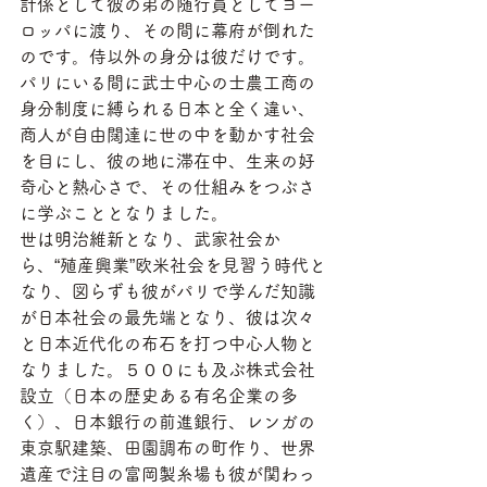
計係として彼の弟の随行員としてヨー
ロッパに渡り、その間に幕府が倒れた
のです。侍以外の身分は彼だけです。
パリにいる間に武士中心の士農工商の
身分制度に縛られる日本と全く違い、
商人が自由闊達に世の中を動かす社会
を目にし、彼の地に滞在中、生来の好
奇心と熱心さで、その仕組みをつぶさ
に学ぶこととなりました。
世は明治維新となり、武家社会か
ら、“殖産興業”欧米社会を見習う時代と
なり、図らずも彼がパリで学んだ知識
が日本社会の最先端となり、彼は次々
と日本近代化の布石を打つ中心人物と
なりました。５００にも及ぶ株式会社
設立（日本の歴史ある有名企業の多
く）、日本銀行の前進銀行、レンガの
東京駅建築、田園調布の町作り、世界
遺産で注目の富岡製糸場も彼が関わっ