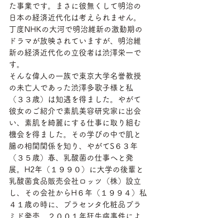
た事業です。まさに彼無くして明治の
日本の経済近代化は考えられません。
丁度NHKの大河で明治維新の激動期の
ドラマが放映されていますが、明治維
新の経済近代化の立役者は渋澤栄一で
す。
そんな偉人の一族で東京大学名誉教授
の未亡人であった渋澤多歌子様と私
（３３歳）は知遇を得ました。やがて
彼女のご紹介で素肌美容研究家に出会
い、素肌を綺麗にする仕事に取り組む
機会を得ました。その学びの中で肌と
腸の相関関係を知り、やがてS６３年
（３５歳）春、乳酸菌の仕事へと発
展。H2年（１９９０）に大学の後輩と
乳酸菌食品販売会社ロッツ（株）設立
し、その会社からH６年（１９９４）私
４１歳の時に、プラセンタ化粧品プラ
ミド発売。２００１年狂牛病事件によ