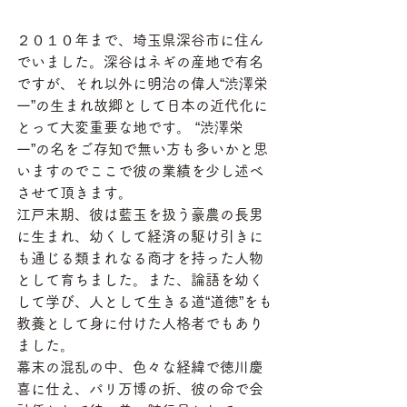
２０１０年まで、埼玉県深谷市に住ん
でいました。深谷はネギの産地で有名
ですが、それ以外に明治の偉人“渋澤栄
一”の生まれ故郷として日本の近代化に
とって大変重要な地です。 “渋澤栄
一”の名をご存知で無い方も多いかと思
いますのでここで彼の業績を少し述べ
させて頂きます。
江戸末期、彼は藍玉を扱う豪農の長男
に生まれ、幼くして経済の駆け引きに
も通じる類まれなる商才を持った人物
として育ちました。また、論語を幼く
して学び、人として生きる道“道徳”をも
教養として身に付けた人格者でもあり
ました。
幕末の混乱の中、色々な経緯で徳川慶
喜に仕え、パリ万博の折、彼の命で会