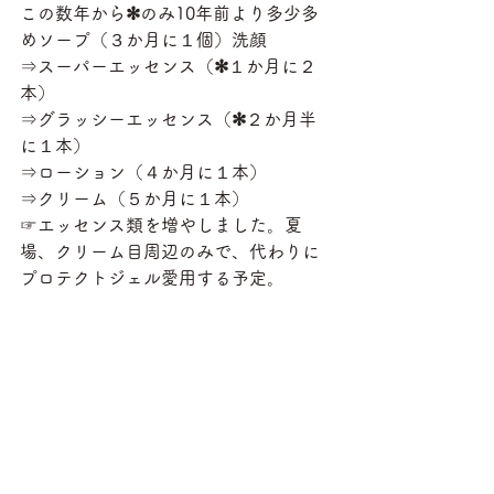
この数年から
✻
のみ10年前より多少多
めソープ（３か月に１個）洗顔
⇒スーパーエッセンス（
✻
１か月に２
本）
⇒グラッシーエッセンス（
✻
２か月半
に１本）
⇒ローション（４か月に１本）
⇒クリーム（５か月に１本）
☞エッセンス類を増やしました。夏
場、クリーム目周辺のみで、代わりに
プロテクトジェル愛用する予定。
５月１４日のNKH“あさイチ”の夏の肌
の手入れ毛穴情報から
　静岡県が１位で関東・近畿の人は毛
穴が大きい。理由は暑い熱風により毛
穴が開いてしまう為だそうです。
その対策は
①保湿をしっかりして、
肌乾燥
を防