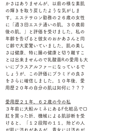
かさはありませんが、以前の様な素肌
の輝きを取り戻したような気がしま
す。エステサロン勤務の２６歳の女性
に「週３回エステ通いの肌。３０歳前
後の肌。」と評価を受けました。私の
年齢を告げると彼女のおかあさんと同
じ齢で大変驚いていました。肌の美し
さは健康、特に腸の健康と切り離すこ
とは出来ませんので乳酸菌Rの愛用も大
いにプラスアルファーになっているで
しょうが、この評価にプラミドの良さ
をさらに確信しました。１０年後、愛
用歴２０年の自分の肌は如何に？？？
愛用歴２１年、６２歳の今の私
３年前に大船ルミネにあるF化粧品で口
紅を買った折、機械による肌診断を受
けると、「１２段階の１１。殆どの人
が肌に汚れがあるが、貴女には汚れが