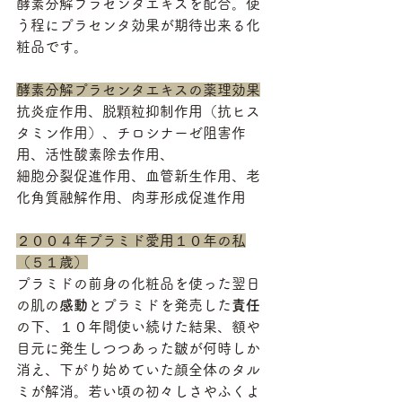
酵素分解プラセンタエキスを配合。使
う程にプラセンタ効果が期待出来る化
粧品です。
酵素分解プラセンタエキスの薬理効果
抗炎症作用、脱顆粒抑制作用（抗ヒス
タミン作用）、チロシナーゼ阻害作
用、活性酸素除去作用、
細胞分裂促進作用、血管新生作用、老
化角質融解作用、肉芽形成促進作用
２００４年プラミド愛用１０年の私
（５１歳）
プラミドの前身の化粧品を使った翌日
の肌の
感動
とプラミドを発売した
責任
の下、１０年間使い続けた結果、額や
目元に発生しつつあった皺が何時しか
消え、下がり始めていた顔全体のタル
ミが解消。若い頃の初々しさやふくよ