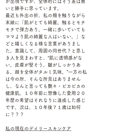
が出現ですが、全体的にはそう差は無
いと勝手に思っています。
最近も外出の折、私の頬を触りながら
末娘に「肌がとても綺麗。触るとモチ
モチで弾力あり。一緒に歩いていても
ママより肌の綺麗な人はいない。」な
どと嬉しくなる様な言葉がありまし
た。意識して、周囲の同世代？と思し
き人を見まわすと、“肌に透明感がな
い。皮膚が堅そう。皺がしっかりあ
る。顔を全体がタルミ気味。”一方の私
は今の所、そんな所見はありません
し、なんと言っても艶々・ピカピカの
健康肌。１０年前に想像した愛用２０
年歴の希望はそれなりに達成した感じ
です。次は、１０年後７１歳は如何
に？？？
私の現在のデイリースキンケア