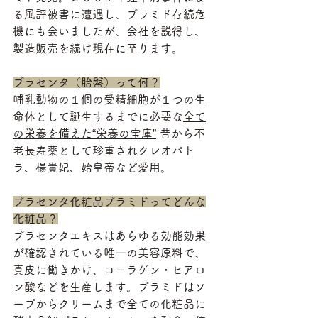
る風評被害に遭遇し、プラミド存続危
機にも会いましたが、会社を説得し、
製造販売を続け現在に至ります。
プラセンタ（胎盤）って何？
哺乳動物の１個の受精細胞が１つの生
命体として誕生するまでに必要な
全て
の栄養を備えた“栄養の宝庫”
 昔から不
老長寿薬として珍重されクレオパト
ラ、楊貴妃、始皇帝など愛用。
プラセンタ化粧品プラミドってどんな
化粧品？
プラセンタエキスはあらゆる効能効果
が確認されている唯一の美容原料で、
真皮に働きかけ、コーラゲン・ヒアロ
ン酸などを生産します。プラミドはソ
ープからクリームまで全ての化粧品に