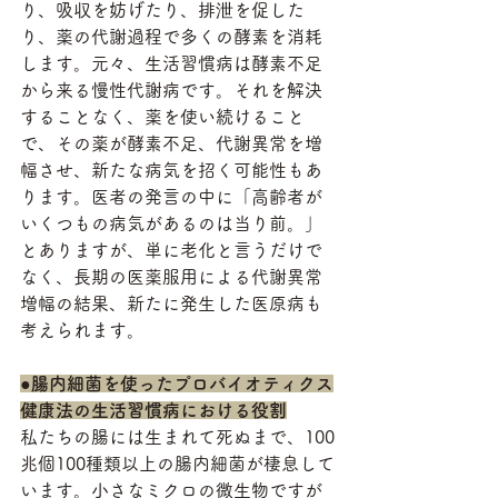
り、吸収を妨げたり、排泄を促した
り、薬の代謝過程で多くの酵素を消耗
します。元々、生活習慣病は酵素不足
から来る慢性代謝病です。それを解決
することなく、薬を使い続けること
で、その薬が酵素不足、代謝異常を増
幅させ、新たな病気を招く可能性もあ
ります。医者の発言の中に「高齢者が
いくつもの病気があるのは当り前。」
とありますが、単に老化と言うだけで
なく、長期の医薬服用による代謝異常
増幅の結果、新たに発生した医原病も
考えられます。
●腸内細菌を使ったプロバイオティクス
健康法の生活習慣病における役割
私たちの腸には生まれて死ぬまで、100
兆個100種類以上の腸内細菌が棲息して
います。小さなミクロの微生物ですが