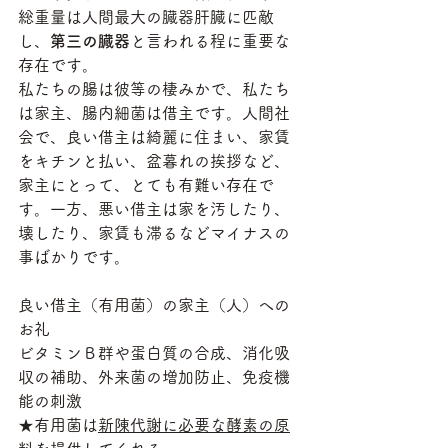
総重量は人間最大の臓器肝臓に匹敵
し、
第三の臓器
と言われる程に重要な
存在です。
私たちの腸は彼等の棲みかで、私たち
は家主、腸内細菌は借主です。人間社
会で、良い借主は綺麗に住まい、家賃
をキチンと払い、盆暮れの挨拶など、
家主にとって、とても有難い存在で
す。一方、悪い借主は家を汚したり、
壊したり、家賃も滞るなどマイナスの
事ばかりです。
良い借主（有用菌）の家主（人）への
お礼
ビタミンＢ群や蛋白質の合成、消化吸
収の補助、外来菌の増加防止、免疫機
能の刺激
★有用菌は
新陳代謝に必要な酵素の原