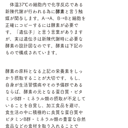
　体温37℃の細胞内で化学反応である
新陳代謝が行われる為に
酵素
と言う触
媒が関与します。A→A、B→Bと細胞を
正確にコピーするには酵素が必要で
す。「遺伝子」と言う言葉があります
が、実は遺伝子は新陳代謝時に必要な
酵素の設計図なのです。酵素は下記の
もので構成されています。
酵素の原料となる上記の栄養素をしっ
かり摂取することが大切です。もし、
自身が生活習慣病やその予備群である
ならば、酵素の元となる蛋白質・ビタ
ミンB群・ミネラル類の摂取が不足して
いることを自覚し、加工食品を避け、
食生活の中に積極的に良質な蛋白質や
ビタミンB群・ミネラル類の豊富な自然
食品などの食材を取り入れることで