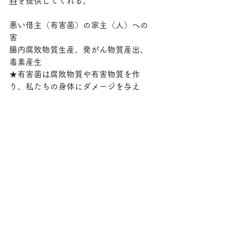
料
を提供してくれる。
悪い借主（有害菌）の家主（人）への
害
腸内腐敗物質生産、発がん物質産出、
毒素産生
★有害菌は腐敗物質や有害物質を作
り、私たちの身体にダメージを与え
る。
30年前に私が読んだ雑誌「微生物」
（医学出版センター出版）の中に腸内
細菌研究者の言葉がありました。
「ビタミンなどを口からのむのではな
く、ビタミンを腸内にある菌がドンド
ン作ってくれるように変えられたら、
大腸を介して健康増進することに役立
ちます。夢ですね。」→
これは夢では
無く、実現可能です。