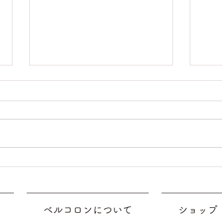
大澤永江のウイルス体験
生田
腸内
会っ
ベルコロンについて
ショップ