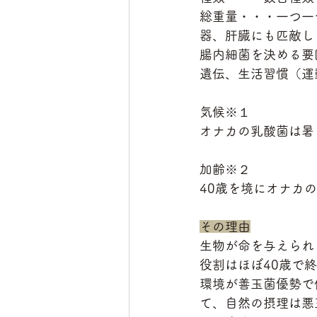
総重量・・・一つ一
器、肝臓にも匹敵し
腸内細菌を決める要
遺伝、生活習慣（運
気候※１
オナカの乳酸菌は暑
加齢※２
40歳を境にオナカ
その理由
生物が命を与えられ
役割はほぼ40歳で
環境が善玉菌優勢で
て、自然の摂理は悪