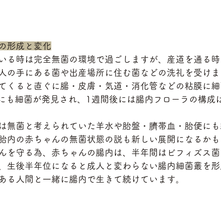
の形成と変化
いる時は完全無菌の環境で過ごしますが、産道を通る時
人の手にある菌や出産場所に住む菌などの洗礼を受けま
てくると直ぐに腸・皮膚・気道・消化管などの粘膜に細
内にも細菌が発見され、1週間後には腸内フローラの構成
は無菌と考えられていた羊水や胎盤・臍帯血・胎便にも
胎内の赤ちゃんの無菌状態の説も新しい展開になるかも
んを守る為、赤ちゃんの腸内は、半年間はビフィズス菌
、生後半年位になると成人と変わらない腸内細菌叢を形
ある人間と一緒に腸内で生きて続けています。