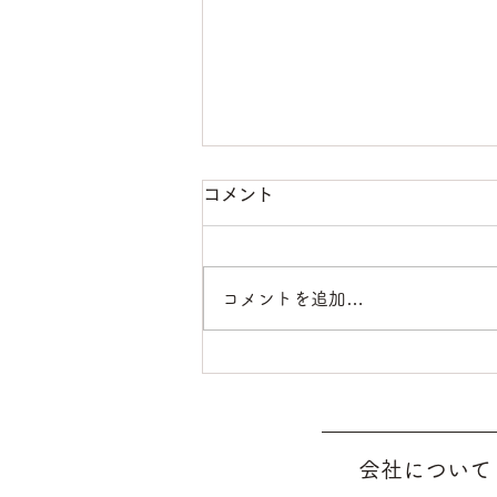
コメント
コメントを追加…
【愛用者の声】愛用29年、
乳酸菌が手元にあって良かっ
た久々体験！！
会社について